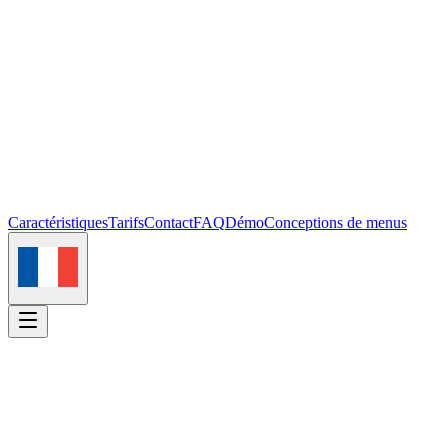
Caractéristiques
Tarifs
Contact
FAQ
Démo
Conceptions de menus
Se connecter
Commencer